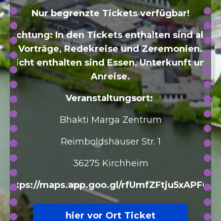
Nur begrenzte Tickets verfügbar!
Achtung: In den Tickets enthalten sind alle
Vorträge, Redekreise und Zeremonien.
Nicht enthalten sind Essen, Unterkunft und
Anreise.
Veranstaltungsort:
Bhakti Marga Zentrum
Reimboldshäuser Str. 1
36275 Kirchheim
https://maps.app.goo.gl/rfUmfZFtju5xAPFQ7
hier vor Ort Ticket