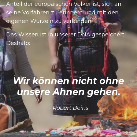
Anteil der europäischen Völker ist, sich an
seine Vorfahren zu erinnern und mit den
eigenen Wurzeln zu verbinden.
Das Wissen ist in unserer DNA gespeichert!
Deshalb:
Wir können nicht ohne
unsere Ahnen gehen.
- Robert Beins